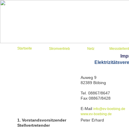
Startseite
Stromvertrieb
Netz
Messstellen
Imp
Elektrizitätsve
Auweg 9
82389 Böbing
Tel. 08867/8647
Fax 08867/8428
E-Mail
info@ev-boebing.de
www.ev-boebing.de
1. Vorstandsvorsitzender
Peter Erhard
Stellvertretender