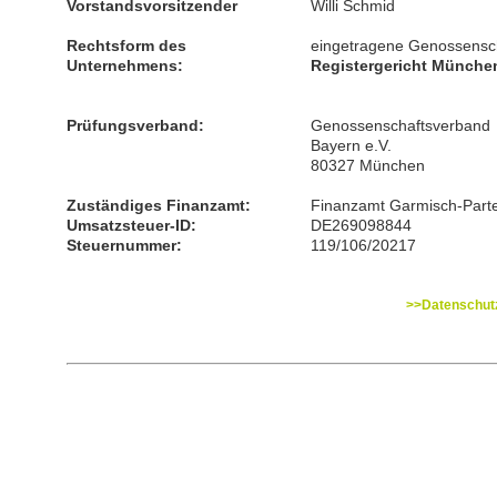
Vorstandsvorsitzender
Willi Schmid
Rechtsform des
eingetragene Genossensch
Unternehmens:
Registergericht Münche
Prüfungsverband:
Genossenschaftsverband
Bayern e.V.
80327 München
Zuständiges Finanzamt:
Finanzamt Garmisch-Part
Umsatzsteuer-ID:
DE269098844
Steuernummer:
119/106/20217
>>Datenschutz